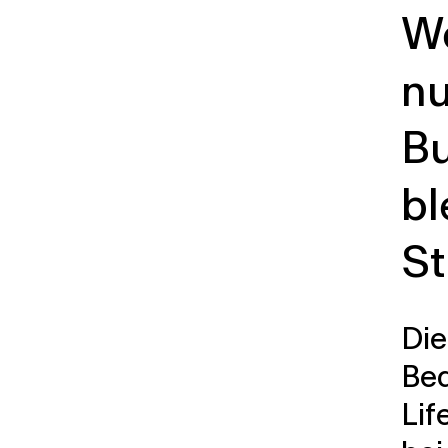
W
nu
Bu
bl
St
Die
Bed
Lif