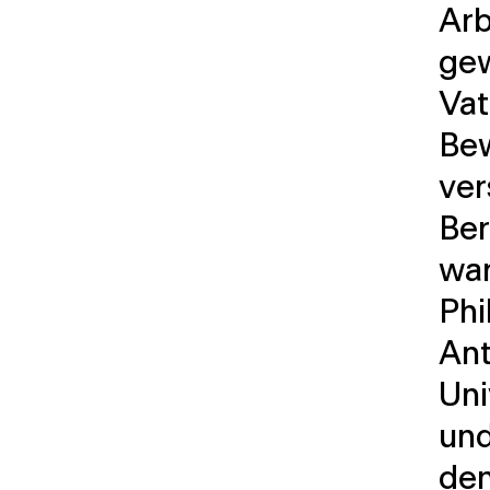
Arb
gew
Vat
Bew
ver
Be
war
Phi
Ant
Uni
und
den