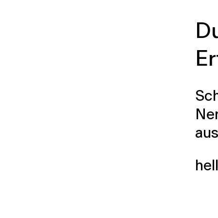
Du
Er
Sch
Ner
aus
hel