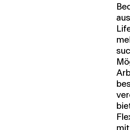
Bed
au
Lif
meh
suc
Mög
Arb
bes
ver
bie
Fle
mit