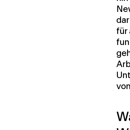
New
dar
für
fun
geh
Arb
Unt
von
Wa