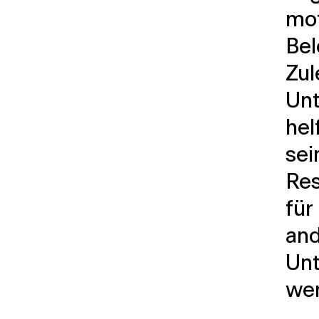
mot
Bel
Zul
Un
hel
sei
Res
für
and
Un
wer