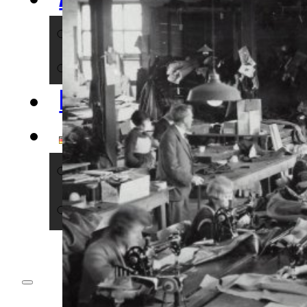
NERDS
IMPACT
BLOG
DEUTSCH
DEUTSCH
ENGLISH