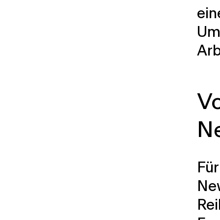
ein
Umd
Arb
Vo
N
Für
New
Rei