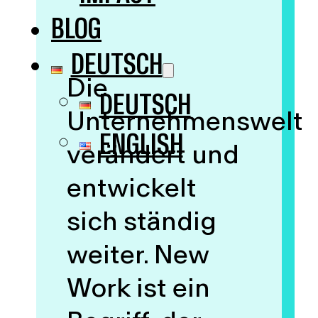
BLOG
DEUTSCH
Die
DEUTSCH
Unternehmenswelt
ENGLISH
verändert und
entwickelt
sich ständig
weiter. New
Work ist ein