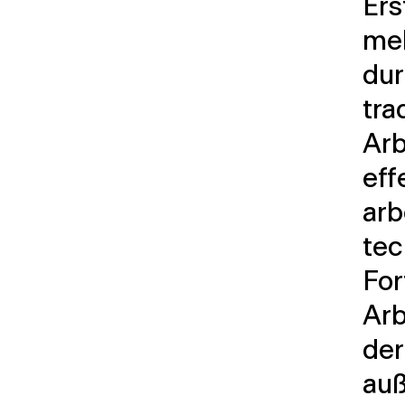
Ers
meh
dur
tra
Arb
eff
arb
tec
For
Arb
der
auß