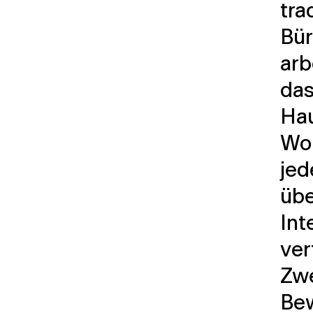
tra
Bü
arb
das
Hau
Wor
jed
übe
Int
ver
Zwe
Bew