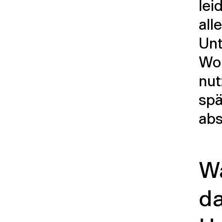
lei
all
Unt
Wor
nut
spä
ab
W
da