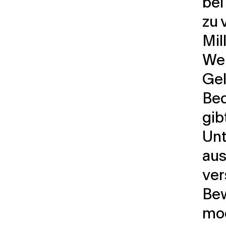
bei
zu 
Mil
Wer
Gel
Bed
gib
Unt
aus
ver
Bew
mod