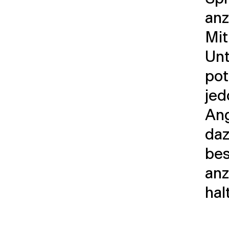
anz
Mit
Un
pot
jed
An
daz
bes
anz
hal