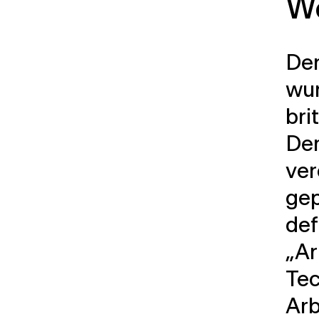
W
Der
wur
bri
De
ver
gep
def
„Ar
Tec
Arb