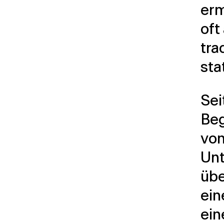
erm
oft
tra
sta
Sei
Beg
von
Un
übe
ein
ein