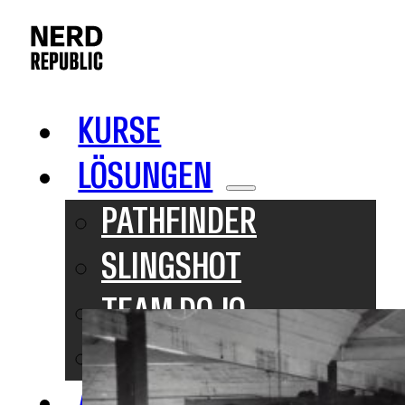
KURSE
LÖSUNGEN
PATHFINDER
SLINGSHOT
TEAM DOJO
INHOUSE TRAINING
ABOUT