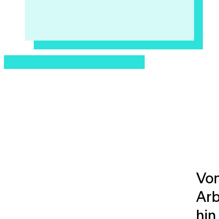
Von
Arb
hin