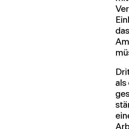
Ver
Ein
das
Amb
mü
Dri
als
ges
stä
ein
Arb