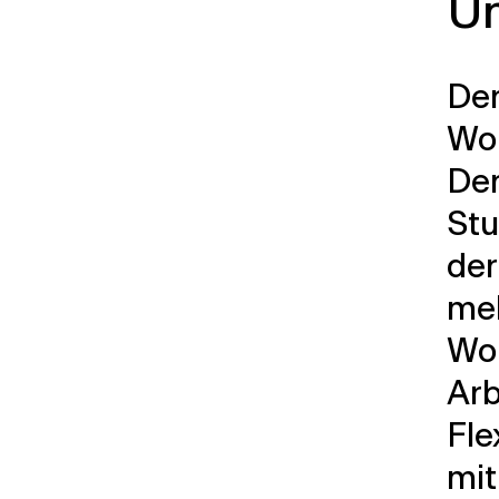
U
Der
Wor
Der
Stu
der
meh
Wor
Arb
Fle
mit