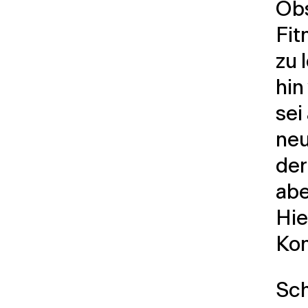
Obs
Fit
zu 
hin
sei
neu
der
abe
Hie
Kon
Sch