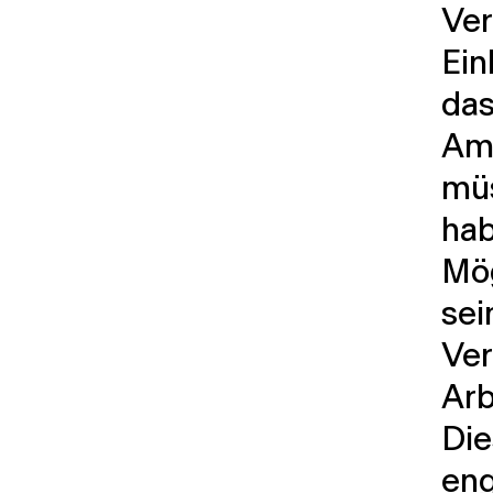
Ver
Ein
das
Amb
mü
hab
Mög
sei
Ver
Arb
Die
eng